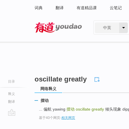
词典
翻译
有道精品课
云笔记
中英
有道 - 网易旗下搜索
oscillate greatly
目录
网络释义
释义
摆动
翻译
... 偏航 yawing
摆动
oscillate greatly
倾头现象 dippin
基于40个网页
-
相关网页
go
top