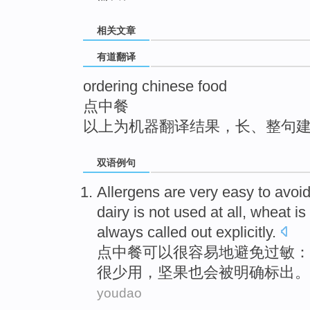
top
相关文章
有道翻译
ordering chinese food
点中餐
以上为机器翻译结果，长、整句
双语例句
Allergens
are
very
easy to
avoi
dairy
is
not used
at
all
,
wheat
is
always
called out explicitly
.
点
中餐
可以
很
容易
地
避免
过敏：
很少
用，
坚果
也会被明确
标出
。
youdao