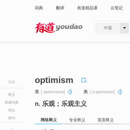
词典
翻译
有道精品课
云笔记
中英
有道 - 网易旗下搜索
optimism
目录
英
[ˈɒptɪmɪzəm]
美
[ˈɑːptɪmɪzəm]
释义
n. 乐观；乐观主义
权威词典
用法
例句
网络释义
专业释义
英英释义