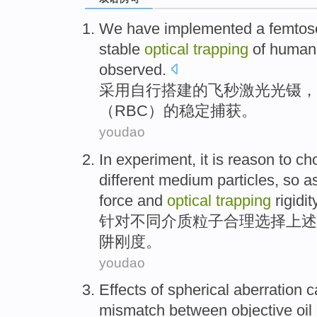
We have
implemented
a
femtos
stable
optical
trapping
of
human
observed.
采用自行搭建的飞
秒
激光
光镊
，
（
RBC
）的
稳定
捕获
。
youdao
In experiment, it is
reason
to
ch
different
medium
particles
, so a
force
and
optical
trapping
rigidit
针对
不同
介质
粒子
合理
选择
上述
阱
刚度
。
youdao
Effects
of
spherical
aberration
c
mismatch
between objective
oil