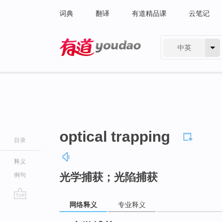
词典
翻译
有道精品课
云笔记
中英
有道 - 网易旗下搜索
optical trapping
目录
释义
光学捕获；光陷捕获
例句
网络释义
专业释义
go
top