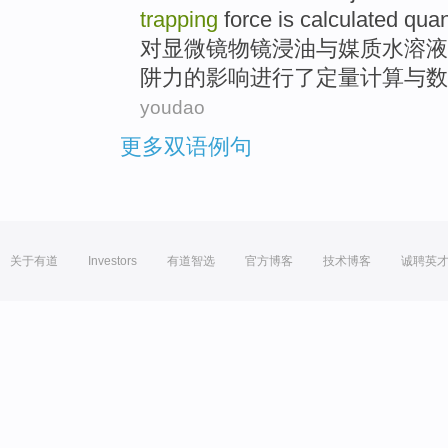
trapping
force
is
calculated
quan
对显微镜
物镜浸
油
与
媒质
水溶液
阱
力
的
影响
进行
了
定量
计算
与数
youdao
更多双语例句
关于有道
Investors
有道智选
官方博客
技术博客
诚聘英