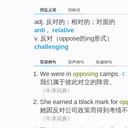
同近义词
同根词
adj. 反对的；相对的；对面的
anti
,
relative
v. 反对（oppose的ing形式）
challenging
双语例句
原声例句
权威例句
We
were in
opposing
camps
.
我们
属于
彼此对立
的
阵营
。
《牛津词典》
She
earned
a black mark for
op
她
因
反对
公司
政策
而
得到
考绩不
《牛津词典》