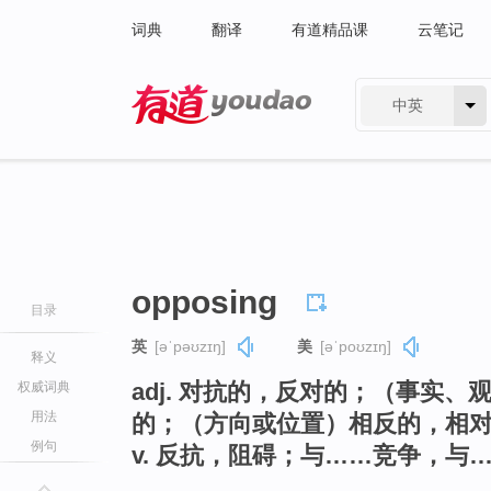
词典
翻译
有道精品课
云笔记
中英
有道 - 网易旗下搜索
opposing
目录
英
[əˈpəʊzɪŋ]
美
[əˈpoʊzɪŋ]
释义
adj. 对抗的，反对的；（事实
权威词典
用法
的；（方向或位置）相反的，相
例句
v. 反抗，阻碍；与……竞争，与…