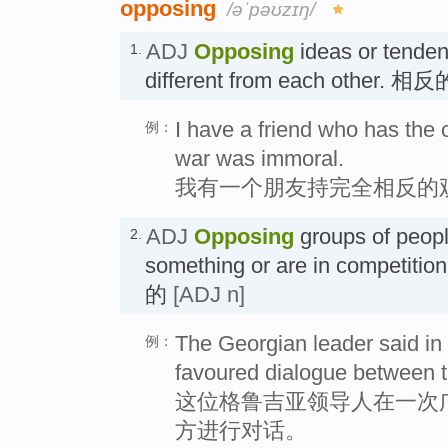
opposing
/əˈpəʊzɪŋ/
ADJ
Opposing
ideas or tendenc
1.
different from each other. 相
I have a friend who has the 
例：
war was immoral.
我有一个朋友持完全相反的
ADJ
Opposing
groups of peopl
2.
something or are in competitio
的
[ADJ n]
The Georgian leader said in a
例：
favoured dialogue between t
这位格鲁吉亚领导人在一次
方进行对话。