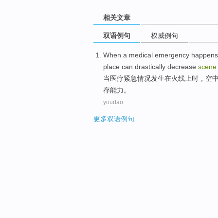
相关文章
双语例句
权威例句
When
a
medical
emergency
happens
place
can
drastically
decrease
scene
当
医疗
紧急
情况发生
在
火线上
时
，
空
存能力。
youdao
更多双语例句