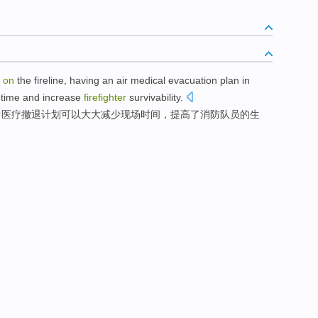
on
the fireline
, having
an air
medical
evacuation
plan
in
time
and
increase
firefighter
survivability
.
中
医疗
撤退
计划
可以
大大
减少
现场
时间
，
提高
了消防队员
的生