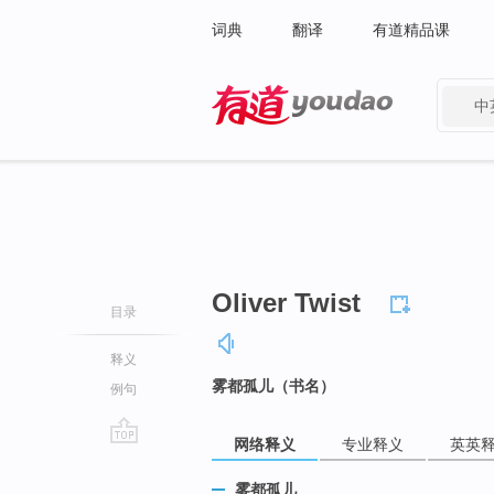
词典
翻译
有道精品课
中
有道 - 网易旗下搜索
Oliver Twist
目录
释义
雾都孤儿（书名）
例句
网络释义
专业释义
英英
go
top
雾都孤儿