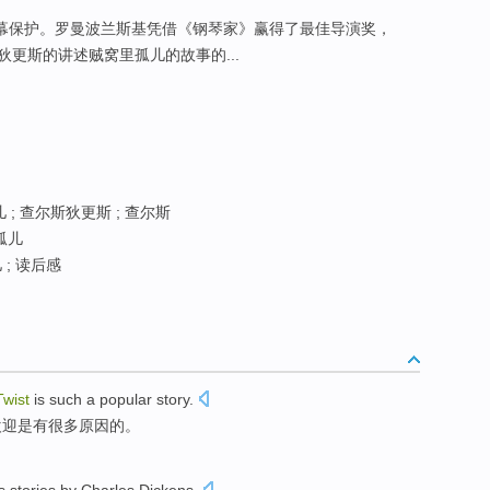
屏幕保护。罗曼波兰斯基凭借《钢琴家》赢得了最佳导演奖，
更斯的讲述贼窝里孤儿的故事的...
 ; 查尔斯狄更斯 ; 查尔斯
孤儿
; 读后感
Twist
is such a popular story.
欢迎是有很多原因的。