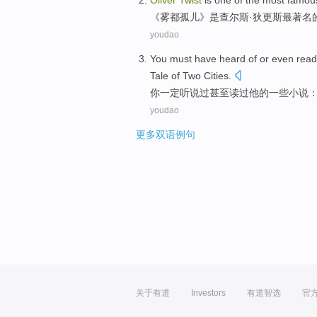
O
liver
Twist
is one of the most famous
《
雾都孤儿》是查尔斯·狄更斯最著名
youdao
Y
ou must have heard of or even read
Tale of Two Cities.
你
一定听说过甚至读过他的一些小说
youdao
更多双语例句
关于有道
Investors
有道智选
官