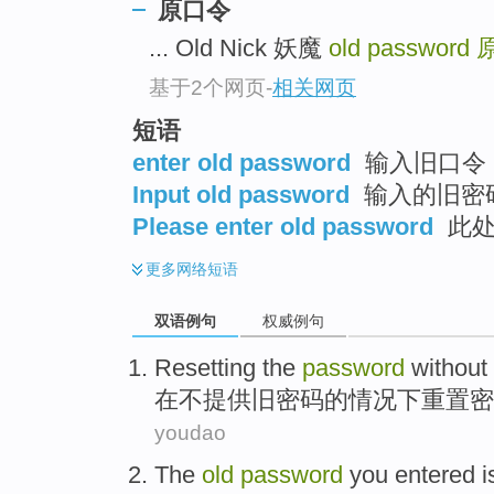
原口令
... Old Nick 妖魔
old password
基于2个网页
-
相关网页
短语
enter old password
输入旧口令
Input old password
输入的旧密码
Please enter old password
此处
更多
网络短语
双语例句
权威例句
Resetting
the
password
without
在
不
提供
旧
密码
的情况下
重置
密
youdao
The
old
password
you
entered
i