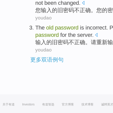
not
been
changed
.
您
输入
的
旧
密码
不
正确。
您
的密
youdao
The
old
password
is incorrect
.
P
password
for the
server
.
输入
的
旧
密码
不
正确。
请
重新输
youdao
更多双语例句
关于有道
Investors
有道智选
官方博客
技术博客
诚聘英