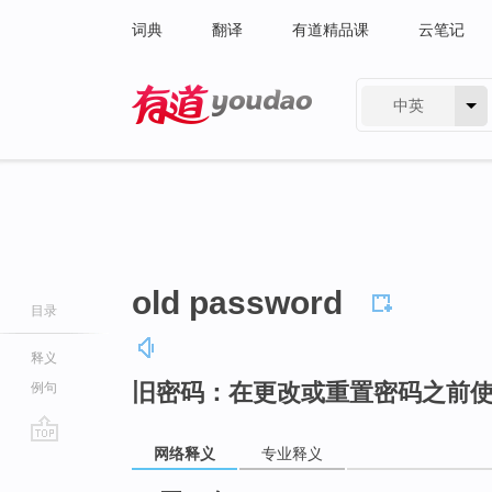
词典
翻译
有道精品课
云笔记
中英
有道 - 网易旗下搜索
old password
目录
释义
旧密码：在更改或重置密码之前
例句
网络释义
专业释义
go
top