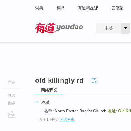
词典
翻译
有道精品课
云笔记
中英
有道 - 网易旗下搜索
old killingly rd
目录
网络释义
释义
地址
翻译
... 名称: North Foster Baptist Church
地址
:
Old Kil
基于1个网页
-
相关网页
go
top