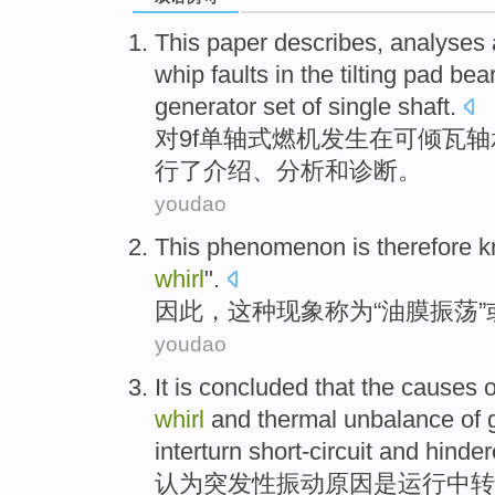
This paper describes
,
analyses
whip faults
in the
tilting pad
bea
generator set of
single
shaft
.
对
9
f
单
轴
式
燃机发生
在
可
倾
瓦
轴
行了
介绍
、
分析
和
诊断
。
youdao
This
phenomenon is
therefore
k
whirl
".
因此
，
这种
现象
称为
“
油
膜振荡”
youdao
It is
concluded
that the
causes
o
whirl
and
thermal
unbalance
of 
interturn
short-circuit
and
hinder
认为
突发性
振动
原因
是
运行中
转