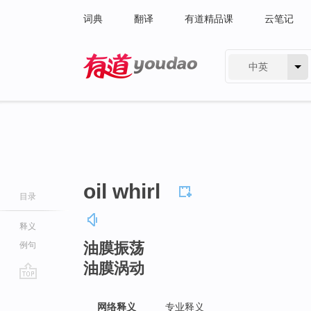
词典
翻译
有道精品课
云笔记
中英
有道 - 网易旗下搜索
oil whirl
目录
释义
油膜振荡
例句
油膜涡动
go
top
网络释义
专业释义