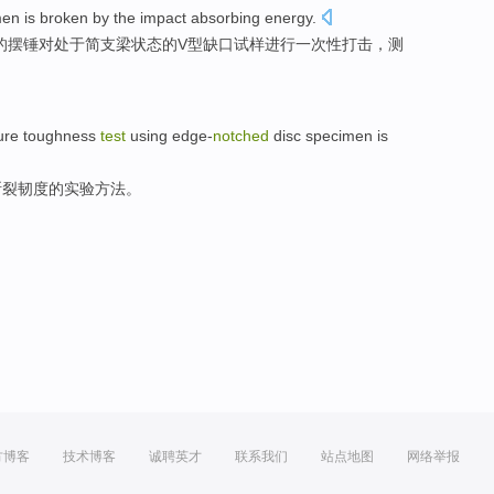
men
is
broken by
the
impact
absorbing energy.
的
摆锤
对
处于
简支梁
状态
的
V型
缺口
试样
进行一次性
打击
，
测
ure
toughness
test
using
edge-
notched
disc
specimen
is
断裂
韧度
的
实验
方法。
方博客
技术博客
诚聘英才
联系我们
站点地图
网络举报