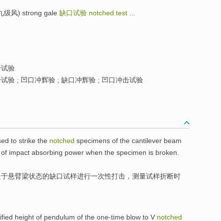
(九级风) strong gale
缺口试验
notched test
...
击试验
验 ; 凹口冲辉验 ; 缺口冲辉验 ; 凹口冲击试验
sed to
strike
the
notched
specimens
of
the
cantilever
beam
of impact
absorbing
power
when
the specimen
is
broken
.
处于
悬臂
梁
状态
的
缺口
试样
进行一次性
打击
，
测量
试样折断
时
ified
height
of
pendulum
of
the
one-time
blow
to
V
notched