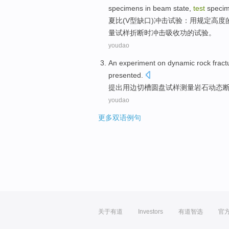
specimens
in
beam
state
,
test
speci
夏
比(
V
型
缺口
)
冲击
试验
：
用
规定
高度
量
试样
折断
时冲击吸收功的试验。
youdao
An
experiment
on
dynamic
rock
fract
presented
.
提出
用
边切槽
圆盘
试样
测量
岩石
动态
youdao
更多双语例句
关于有道
Investors
有道智选
官