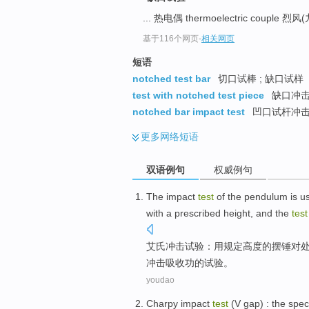
... 热电偶 thermoelectric couple 烈风
基于116个网页
-
相关网页
短语
notched test bar
切口试棒 ; 缺口试样
test with notched test piece
缺口冲
notched bar impact test
凹口试杆冲击试
更多
网络短语
双语例句
权威例句
The
impact
test
of
the
pendulum
is u
with a
prescribed
height
, and the
test
艾氏
冲击
试验
：
用
规定
高度
的
摆
锤对
冲击
吸收
功
的试验。
youdao
Charpy
impact
test
(
V
gap
) :
the spec