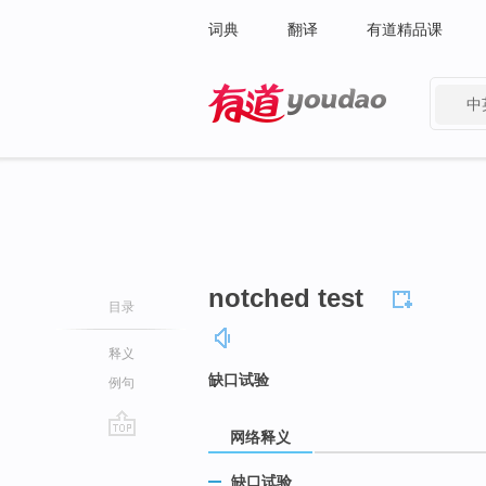
词典
翻译
有道精品课
中
有道 - 网易旗下搜索
notched test
目录
释义
缺口试验
例句
网络释义
go
top
缺口试验