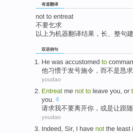
有道翻译
top
not to entreat
不要乞求
以上为机器翻译结果，长、整句
双语例句
He
was accustomed
to
comman
他
习惯于
发号施令
，
而不是
恳求
youdao
Entreat
me
not
to
leave
you
,
or
you.
请求
我
不要
离开
你
，
或是
让
跟随
youdao
Indeed
,
Sir
,
I
have
not
the
least