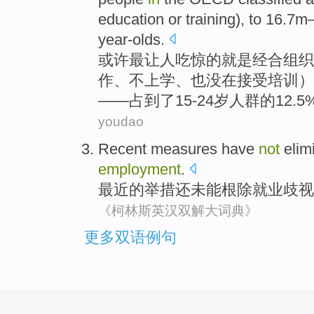
education
or
training
), to 16.7m
year-olds.
或许
最
让
人
吃惊
的
就是
经合组织
作
、
不
上学
、
也
没在
接受培训
）
——占到了15-24岁人群的12.5
youdao
Recent
measures
have
not
elim
employment
.
最近
的
举措
还
未能
根除就业
歧视
《柯林斯英汉双解大词典》
更多双语例句