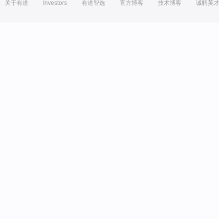
关于有道
Investors
有道智选
官方博客
技术博客
诚聘英