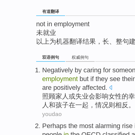
top
有道翻译
not in employment
未就业
以上为机器翻译结果，长、整句
双语例句
权威例句
Negatively
by
caring for
someon
employment
but
if
they
see
their
are positively affected.
照顾
家人
或
失业
会影响女性的
幸
人和
孩子
在
一起，情况则相反。
youdao
Perhaps
the most
alarming
rise
people
in
the
OECD
classified
a