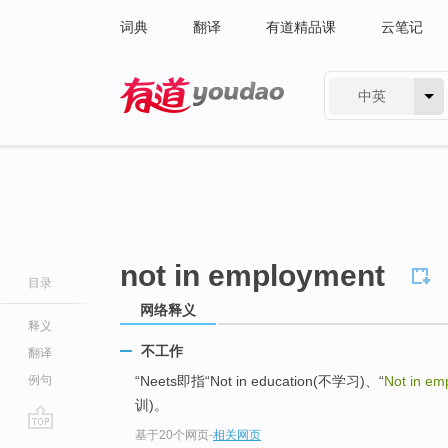
词典
翻译
有道精品课
云笔记
中英
有道 - 网易旗下搜索
not in employment
目录
网络释义
释义
不工作
翻译
例句
“Neets即指“Not in education(不学习)、“
Not in em
训)。
基于20个网页
-
相关网页
go