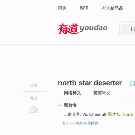
词典
翻译
有道精品课
中
有道 - 网易旗下搜索
north star deserter
目录
网络释义
英英释义
释义
唱片名
... 表演者: Vic Chesnutt
唱片名
:
North 
go
基于4个网页
-
相关网页
top