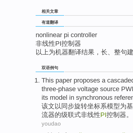
top
相关文章
有道翻译
nonlinear pi controller
非线性PI控制器
以上为机器翻译结果，长、整句
双语例句
This paper proposes
a cascade
three-phase
voltage
source P
its
model
in
synchronous
refere
该文
以
同步旋转坐标系模型
为
基
流器
的
级
联式
非线性
PI
控制器
。
youdao