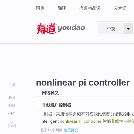
词典
翻译
有道精品课
云笔记
中英
有道 - 网易旗下搜索
nonlinear pi controller
目录
网络释义
释义
非线性PI控制器
翻译
例句
...制器 ; 采用谐振角频率可变的比例积分谐振控制
Intelligent
nonlinear PI controller
智能
非线性PI控
基于16个网页
-
相关网页
go