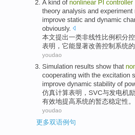
A kind
of
nonlinear
PI
controller
theory
analysis
and
experiment
improve
static
and
dynamic
char
obviously
.
本文
提出
一类
非线性
比例积分
控
表明
，它
能
显著
改善
控制
系统
的
youdao
Simulation
results
show that
non
cooperating
with
the
excitation
improve
dynamic
stability
of po
仿真
计算
表明
，
SVC
与
发电机
有效地
提高
系统
的
暂态
稳定性
。
youdao
更多双语例句