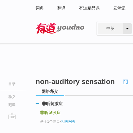
词典
翻译
有道精品课
云笔记
中英
有道 - 网易旗下搜索
non-auditory sensation
目录
网络释义
释义
非听刺激症
翻译
非听刺激症
基于1个网页
-
相关网页
go
top