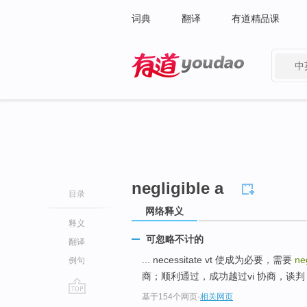
词典
翻译
有道精品课
中
有道 - 网易旗下搜索
negligible a
目录
网络释义
释义
可忽略不计的
翻译
... necessitate vt 使成为必要，需要
ne
例句
商；顺利通过，成功越过vi 协商，谈判 .
基于154个网页
-
相关网页
go