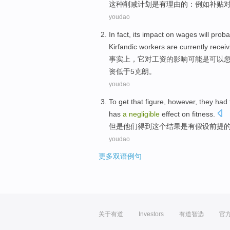
这种
削减计划
是
有理由的：
例如
补贴
youdao
In fact
,
its
impact
on
wages
will proba
Kirfandic
workers
are currently
recei
事实上
，
它
对
工资
的
影响
可能
是
可以
资低于5克朗。
youdao
To
get
that
figure,
however
,
they
had
has
a
negligible
effect on
fitness.
但是
他们
得到
这个
结果
是有
假设
前提
youdao
更多双语例句
关于有道
Investors
有道智选
官