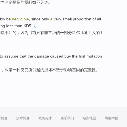
对
养老金
提高
的
贡献
微不足道
。
bly
be
negligible
,
since
only
a
very
small
proportion
of
all
ving
less than KD5
.
忽略不计的，
因为
目前
只有
非常
小
的一部分
科尔凡迪
工人
的工
to
assume that
the
damage
caused
buy
the first
mutation
的，即
第一
种
突变
所引起
的
损坏
不致于
影响
基因的完整性。
方博客
技术博客
诚聘英才
联系我们
站点地图
网络举报