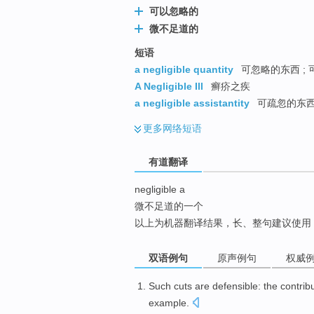
可以忽略的
top
微不足道的
短语
a negligible quantity
可忽略的东西 ; 
A Negligible Ill
癣疥之疾
a negligible assistantity
可疏忽的东
更多
网络短语
有道翻译
negligible a
微不足道的一个
以上为机器翻译结果，长、整句建议使用
双语例句
原声例句
权威
Such
cuts
are
defensible:
the
contrib
example
.