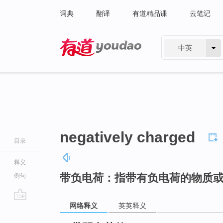
词典
翻译
有道精品课
云笔记
中英
有道 - 网易旗下搜索
negatively charged
目录
释义
带负电荷：指带有负电荷的物质
例句
网络释义
英英释义
go
top