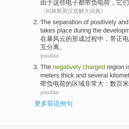
由于
这些
电子
都
带负电荷
，
它们
《柯林斯英汉双解大词典》
The
separation
of
positively
and
takes place
during
the
develop
在
暴风
云
的
形成
过程中
，
带正电
互
分离
。
youdao
The
negatively
charged
region
i
meters
thick
and
several kilome
带
负电荷的
区域
非常
大
：
数百
米
youdao
更多双语例句