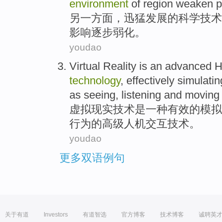
environment
of
region
weaken
p
另
一方面，
迅猛
发展
的
科学
技术
影响
逐步
弱化
。
youdao
Virtual
Reality
is
an
advanced
H
technology
,
effectively
simulatin
as
seeing
,
listening
and
moving
虚拟
现实技术
是
一种
有效
的
模拟
行为
的
高级
人机
交互
技术
。
youdao
更多双语例句
关于有道
Investors
有道智选
官方博客
技术博客
诚聘英