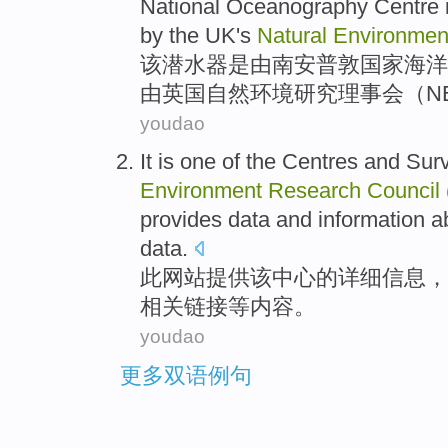
National
Oceanography
Centre
by
the
UK's
Natural
Environmen
该
潜水器
是
由
南安普敦
国家
海洋
由
英国
自然
环境
研究
理事会
（
N
youdao
It is one
of
the
Centres
and
Surv
Environment
Research
Council
provides
data
and
information
ab
data.
此
网站
提供
该
中心
的
详细
信息
，
相关链接等内容。
youdao
更多双语例句