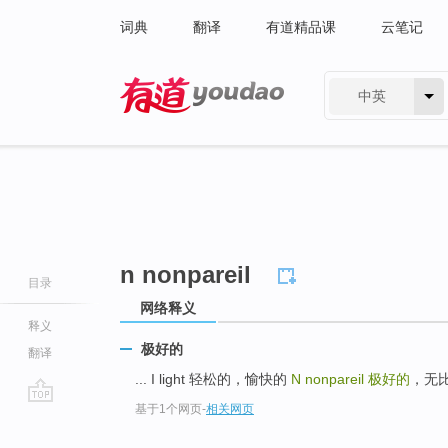
词典
翻译
有道精品课
云笔记
中英
有道 - 网易旗下搜索
n nonpareil
目录
网络释义
释义
极好的
翻译
... I light 轻松的，愉快的
N nonpareil
极好的
，无比的
基于1个网页
-
相关网页
go
top