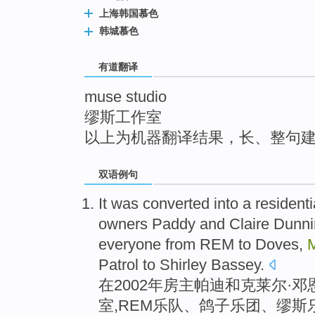
top
上海韩国慕色
韩城慕色
有道翻译
muse studio
缪斯工作室
以上为机器翻译结果，长、整句
双语例句
It
was
converted
into
a
residenti
owners
Paddy
and
Claire Dunni
everyone from REM
to
Doves
,
Patrol to
Shirley
Bassey.
在
2002年
房主
帕
迪
和
克莱尔·
邓
室
,
REM
乐队、
鸽子
乐团、
缪斯