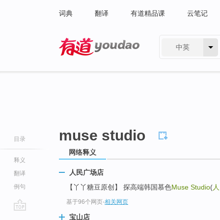
词典
翻译
有道精品课
云笔记
中英
有道 - 网易旗下搜索
muse studio
目录
网络释义
释义
人民广场店
翻译
例句
【丫丫糖豆原创】 探高端韩国慕色
Muse Studio
(
人
基于96个网页
-
相关网页
go
宝山店