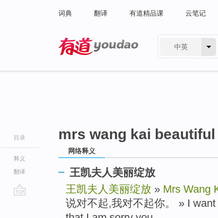
词典
翻译
有道精品课
云笔记
中英
有道 - 网易旗下搜索
mrs wang kai beautifu
目录
网络释义
释义
王凯夫人美丽绽放
翻译
王凯夫人美丽绽放
»
Mrs Wang K
说对不起,我对不起你。 » I want to sa
go
top
that I am sorry you.