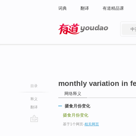
词典
翻译
有道精品课
中
有道 - 网易旗下搜索
monthly variation in f
目录
网络释义
释义
摄食月份变化
翻译
摄食月份变化
基于1个网页
-
相关网页
go
top