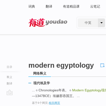
词典
翻译
有道精品课
云笔记
中英
有道 - 网易旗下搜索
modern egyptology
目录
网络释义
释义
现代埃及学
翻译
... ○ Chronologies年表。 ○
Modern Egyptology
现
—1347BCE）埃赫那吞国王。 ...
go
基于4个网页
-
相关网页
top