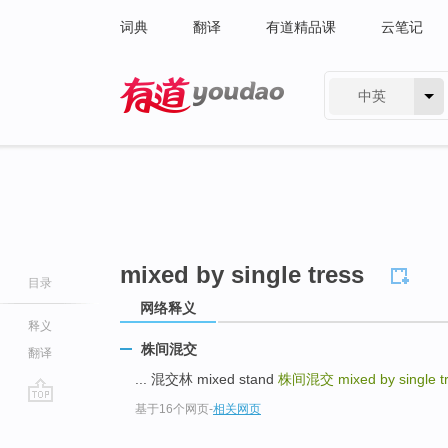
词典
翻译
有道精品课
云笔记
中英
有道 - 网易旗下搜索
mixed by single tress
目录
网络释义
释义
株间混交
翻译
... 混交林 mixed stand
株间混交
mixed by single t
基于16个网页
-
相关网页
go
top