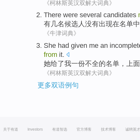
《柯林斯英汉双解大词典》
There were
several
candidates
有
几
名候选人
没有出现
在名单中
《牛津词典》
She
had
given
me
an
incomplet
from
it
.
她
给了
我
一
份
不全
的
名单
，
上面
《柯林斯英汉双解大词典》
更多双语例句
关于有道
Investors
有道智选
官方博客
技术博客
诚聘英