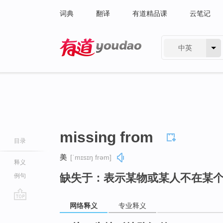
词典
翻译
有道精品课
云笔记
中英
有道 - 网易旗下搜索
missing from
目录
美
[ˈmɪsɪŋ frəm]
释义
缺失于：表示某物或某人不在某
例句
网络释义
专业释义
go
top