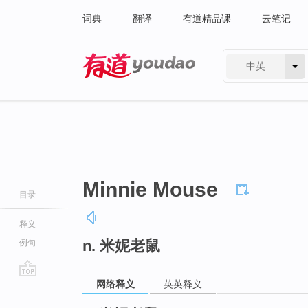
词典
翻译
有道精品课
云笔记
中英
有道 - 网易旗下搜索
Minnie Mouse
目录
释义
n. 米妮老鼠
例句
网络释义
英英释义
go
top