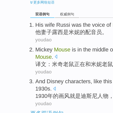
更多
网络短语
双语例句
权威例句
His
wife
Russi
was
the
voice
of
他
妻子
露西
是
米
妮
的
配音
员。
youdao
Mickey
Mouse
is in the
middle
o
Mouse
.
译文：
米奇
老鼠
正在
和
米妮老鼠
youdao
And
Disney
characters
,
like
this
1930s.
1930年
的
画风就是
迪斯尼
人物
youdao