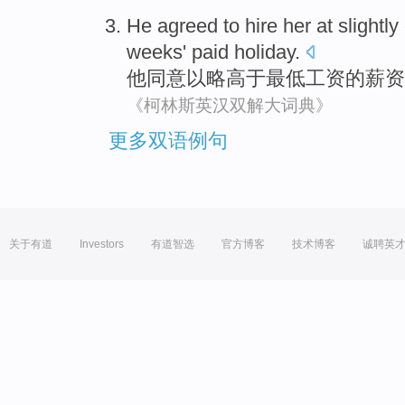
He
agreed
to
hire
her
at
slightly
weeks
' paid
holiday
.
他
同意
以
略
高于
最低
工资
的薪资
《柯林斯英汉双解大词典》
更多双语例句
关于有道
Investors
有道智选
官方博客
技术博客
诚聘英