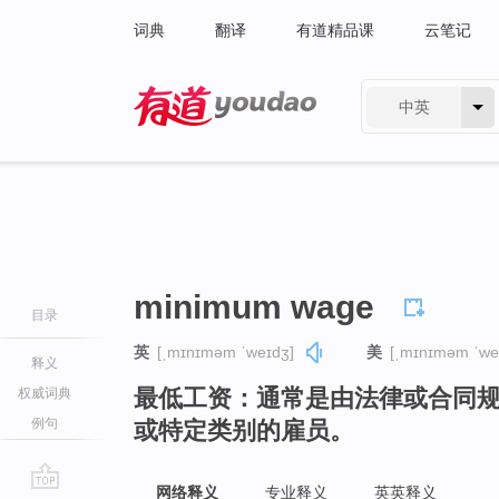
词典
翻译
有道精品课
云笔记
中英
有道 - 网易旗下搜索
minimum wage
目录
英
[ˌmɪnɪməm ˈweɪdʒ]
美
[ˌmɪnɪməm ˈwe
释义
最低工资：通常是由法律或合同
权威词典
例句
或特定类别的雇员。
网络释义
专业释义
英英释义