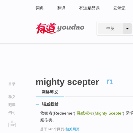
词典
翻译
有道精品课
云笔记
中英
有道 - 网易旗下搜索
mighty scepter
目录
网络释义
释义
强威权杖
翻译
例句
救赎者(Redeemer):
强威权杖
(
Mighty Scepter
),需
魔伤害.
基于146个网页
-
相关网页
go