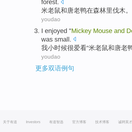
forest
.
米老鼠
和
唐老鸭
在
森林
里伐木。
youdao
I
enjoyed
"
Mickey
Mouse
and
D
was small.
我
小时候很爱看
“
米老鼠
和
唐老
youdao
更多双语例句
关于有道
Investors
有道智选
官方博客
技术博客
诚聘英