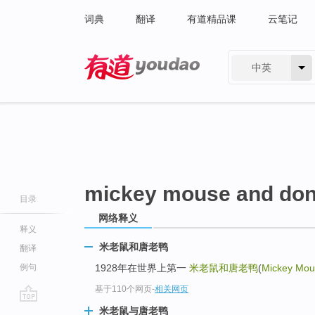
词典
翻译
有道精品课
云笔记
中英
有道 - 网易旗下搜索
mickey mouse and don
目录
网络释义
释义
米老鼠和唐老鸭
翻译
例句
1928年在世界上第一
米老鼠和唐老鸭
(
Mickey Mou
基于110个网页
-
相关网页
go
米老鼠与唐老鸭