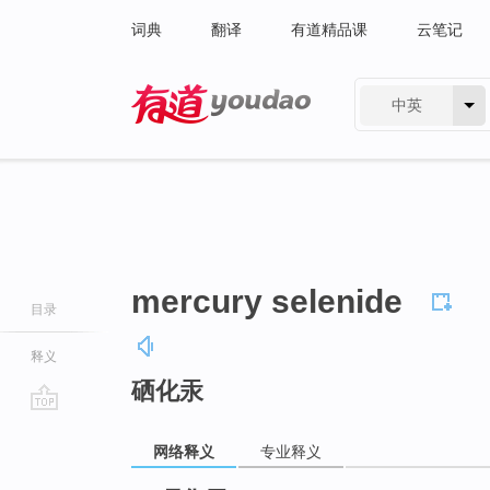
词典
翻译
有道精品课
云笔记
中英
有道 - 网易旗下搜索
mercury selenide
目录
释义
硒化汞
go
top
网络释义
专业释义