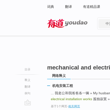
词典
翻译
有道精品课
中
有道 - 网易旗下搜索
mechanical and electri
目录
网络释义
释义
机电安装工程
翻译
... 我老公和我爸爸各一辆 » My husband 
例句
electrical installation works
孤独寂寞 » Lo
基于1个网页
-
相关网页
go