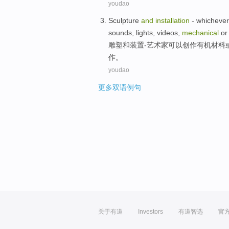
youdao
Sculpture
and
installation
-
whichever
sounds
,
lights
,
videos
,
mechanical
o
雕塑
和
装置
-
艺术家可以创作
有机
材料
作
。
youdao
更多双语例句
关于有道
Investors
有道智选
官