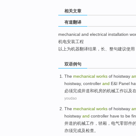
top
相关文章
有道翻译
mechanical and electrical installation wo
机电安装工程
以上为机器翻译结果，长、整句建议使用
双语例句
The
mechanical
works
of hoistway
a
hoistway, controller
and
E&I
Panel ha
必须
完成
井道
和
机房
的
机械
工作
以及
youdao
The
mechanical
works
of
hoistway
a
hoistway
and
controller
have to
be
fi
井
道
的
机械
工作
，
轿
厢，
电气
零部件
亦须完成
及
检查。