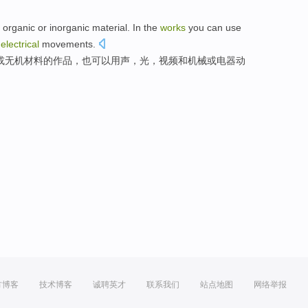
organic
or
inorganic
material
.
In the
works
you can
use
r
electrical
movements
.
或
无机
材料
的
作品
，也
可以
用
声
，
光
，
视频
和
机械
或
电器
动
方博客
技术博客
诚聘英才
联系我们
站点地图
网络举报