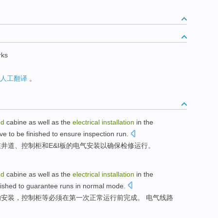
rks
人工翻译
。
nd
cabine
as well as
the
electrical
installation
in
the
ve to be
finished
to
ensure
inspection
run
.
在
井道、控制柜和
E&I
板的
电气
安装
以
确保
检修
运行
。
nd
cabine
as
well
as the
electrical
installation
in the
nished
to guarantee
runs
in
normal
mode.
的
安装
，控制柜等
必须
在
第一次
正常
运行
前
完成
。 电气线路