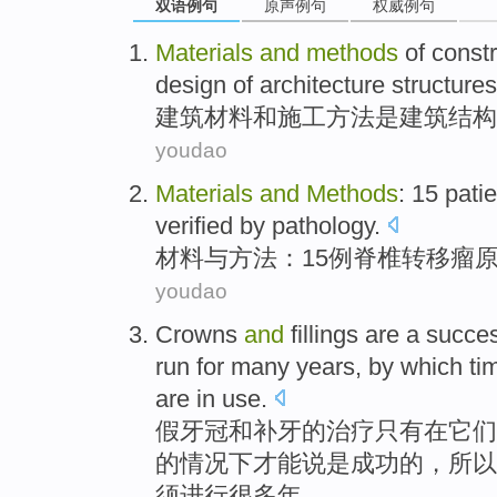
双语例句
原声例句
权威例句
Materials
and
methods
of
constr
design
of
architecture
structures
建筑
材料
和
施工
方法
是
建筑
结构
youdao
Materials
and
Methods
:
15
pati
verified
by pathology
.
材料
与
方法
：
15
例
脊椎转移瘤
youdao
Crowns
and
fillings
are
a
succe
run for many years
, by
which
ti
are in
use
.
假牙
冠
和
补
牙的治疗
只有
在
它们
的情况下才能说是
成功
的，所以
须
进行
很多年
。