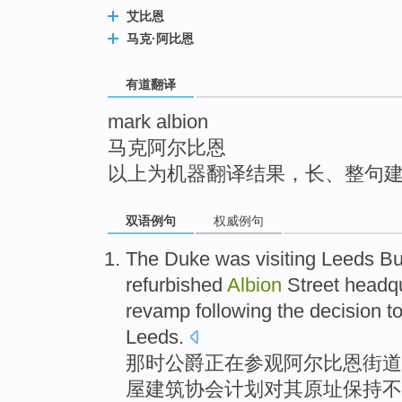
top
艾比恩
马克·阿比恩
有道翻译
mark albion
马克阿尔比恩
以上为机器翻译结果，长、整句
双语例句
权威例句
The Duke
was visiting
Leeds
Bu
refurbished
Albion
Street
headqu
revamp
following the decision
t
Leeds
.
那时
公爵
正在
参观阿尔比恩
街道
屋
建筑
协会
计划对
其
原址
保持
不