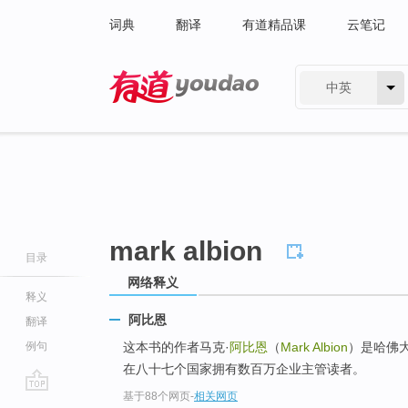
词典
翻译
有道精品课
云笔记
中英
有道 - 网易旗下搜索
mark albion
目录
网络释义
释义
阿比恩
翻译
例句
这本书的作者马克·
阿比恩
（
Mark Albion
）是哈佛
在八十七个国家拥有数百万企业主管读者。
基于88个网页
-
相关网页
go