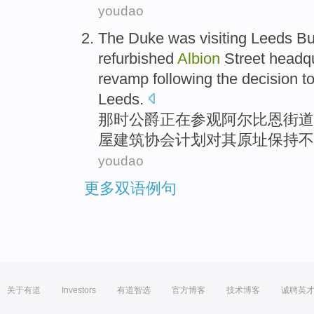
youdao
The Duke
was visiting
Leeds
Bu
refurbished
Albion
Street
headqu
revamp
following the decision
t
Leeds.
那时
公爵
正在
参观
阿尔
比恩
街道
屋
建筑
协会
计划对
其
原址
保持
不
youdao
更多双语例句
关于有道
Investors
有道智选
官方博客
技术博客
诚聘英