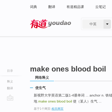
词典
翻译
有道精品课
云笔记
中英
有道 - 网易旗下搜索
make ones blood boil
目录
网络释义
释义
使生气
翻译
新视野大学英语第二版1-4册单词 ... anchor n. 铁锚; 
地
make ones blood boil
使（某人）生气 ...
go
基于1个网页
-
相关网页
top