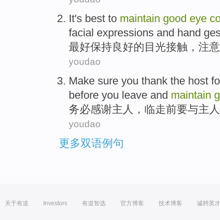
It's best
to
maintain
good
eye
co
facial
expressions
and
hand ges
最好
保持
良好
的
目光
接触
，
注意
youdao
Make sure
you
thank
the
host
fo
before
you leave
and
maintain
务必
感谢
主人
，临走
前
要
与
主人
youdao
更多双语例句
关于有道
Investors
有道智选
官方博客
技术博客
诚聘英