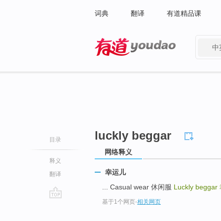
词典
翻译
有道精品课
中
有道 - 网易旗下搜索
luckly beggar
目录
网络释义
释义
幸运儿
翻译
... Casual wear 休闲服
Luckly beggar
基于1个网页
-
相关网页
go
top