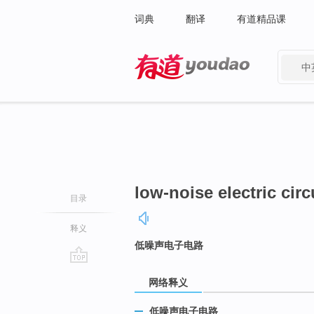
词典
翻译
有道精品课
中
有道 - 网易旗下搜索
low-noise electric circ
目录
释义
低噪声电子电路
go
网络释义
top
低噪声电子电路