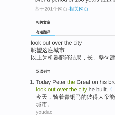
top
基于201个网页
-
相关网页
相关文章
有道翻译
look out over the city
眺望这座城市
以上为机器翻译结果，长、整句
双语例句
Today
Peter
the
Great
on his
br
look
out
over
the
city
he
built
.
今天
，骑着
青铜
马
的
彼得大帝
能
城市。
youdao