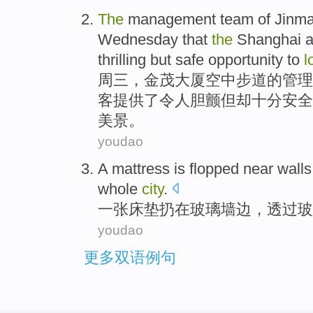
The
management
team
of
Jinma
Wednesday
that
the
Shanghai
a
thrilling
but
safe
opportunity
to
l
周三
，
金茂
大厦空中步道的
管理
客
提供了
令人胆
颤
但
却十分
安全
美景。
youdao
A mattress
is
flopped near walls
whole
city
.
一张
床垫扔在
玻璃
墙边
，透过玻
youdao
更多双语例句