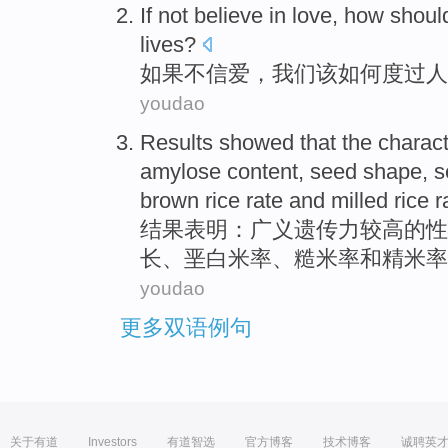
If
not
believe in
love
,
how
shoul
lives
?
如果
不
信
爱
，
我们
该
如何
度过
人
youdao
Results
showed that
the
charac
amylose
content
,
seed
shape
, 
brown
rice
rate
and
milled rice
r
结果
表明
：广义遗传力
较高
的
性
长、
垩白米
率
、
糙米
率
和
精米
率
youdao
更多双语例句
关于有道
Investors
有道智选
官方博客
技术博客
诚聘英