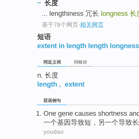
长度
top
... lengthiness 冗长
longness
长
基于78个网页
-
相关网页
短语
extent in length length longness
同近义词
同根词
n. 长度
length
,
extent
双语例句
One
gene
causes
shortness
an
一
个
基因
导致
短
，
另
一个导致长
youdao