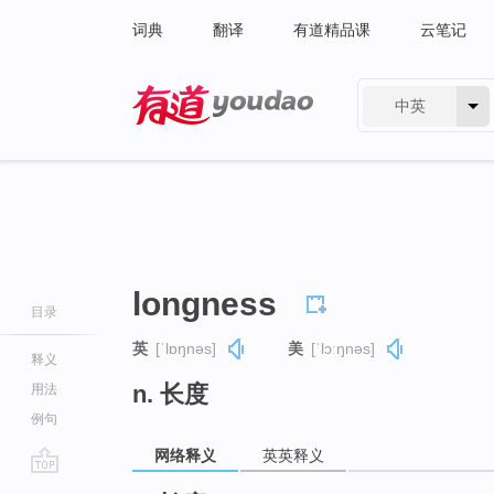
词典
翻译
有道精品课
云笔记
中英
有道 - 网易旗下搜索
longness
目录
英
[ˈlɒŋnəs]
美
[ˈlɔːŋnəs]
释义
n. 长度
用法
例句
网络释义
英英释义
go