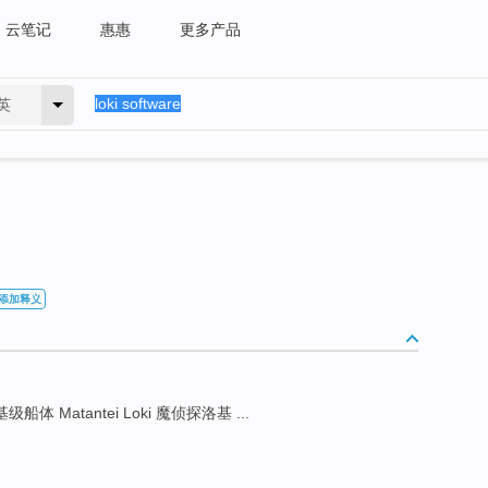
云笔记
惠惠
更多产品
英
添加释义
洛基级船体 Matantei Loki 魔侦探洛基 ...