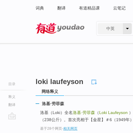
词典
翻译
有道精品课
云笔记
中英
有道 - 网易旗下搜索
loki laufeyson
目录
网络释义
释义
洛基·劳菲森
翻译
洛基（Loki）全名
洛基·劳菲森
（
Loki Laufeyson
）
（238公斤）。首次亮相于【金星】＃6（1949年
go
基于28个网页
-
相关网页
top