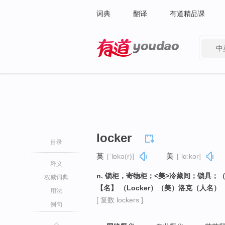
词典
翻译
有道精品课
中
有道 - 网易旗下搜索
locker
目录
英
[ˈlɒkə(r)]
美
[ˈlɑːkər]
释义
n. 锁柜，寄物柜；<美>冷藏间；锁具
权威词典
【名】 （Locker）（美）洛克（人名）
用法
[ 复数 lockers ]
例句