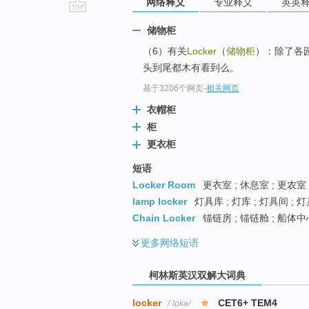
网络释义
专业释义
英英
go
储物柜
top
（6）有关
Locker
（
储物柜
）：除了各园
头到尾都木有看到么。
基于3206个网页
-
相关网页
衣帽柜
柜
更衣柜
短语
Locker Room
更衣室 ; 休息室 ; 更农室
lamp locker
灯具库 ; 灯库 ; 灯具间 ;
Chain Locker
锚链房 ; 锚链舱 ; 船体中
更多
网络短语
柯林斯英汉双解大词典
locker
CET6+ TEM4
/ˈlɒkə/