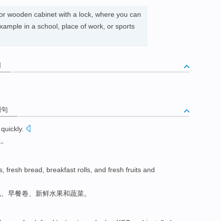
 or wooden cabinet with a lock, where you can
xample in a school, place of work, or sports
词
例句
d
quickly
.
服。
s
,
fresh
bread
,
breakfast
rolls
, and
fresh
fruits
and
包
、
早餐
卷
、
新鲜
水果
和
蔬菜
。