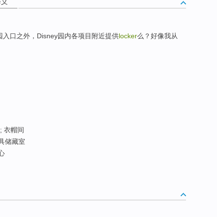
释义
入口之外，Disney园内各项目附近提供
locker
么？好像我从
 ; 衣帽间
 灯具储藏室
心