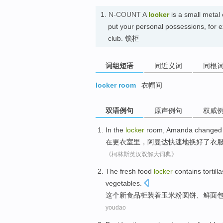
1.
N-COUNT
A
locker
is a small metal
put your personal possessions, for e
club. 锁柜
词组短语
同近义词
同根
locker room
衣帽间
双语例句
原声例句
权威
In
the
locker
room
,
Amanda
change
在
更衣室
里，
阿曼达
快速地换好了衣
《柯林斯英汉双解大词典》
The
fresh
food
locker
contains tortilla
vegetables
.
这个
新
食品
柜
装着
玉米粉
圆饼、
鲜
面
youdao