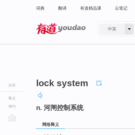
词典
翻译
有道精品课
云笔记
中英
有道 - 网易旗下搜索
lock system
目录
释义
n. 河闸控制系统
例句
网络释义
go
top