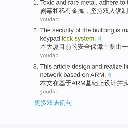
Toxic
and
rare
metal
,
adhere to
剧毒
和
稀有
金属
，
坚持
双人
锁
制
youdao
The
security
of the
building
is
ma
keypad
lock
system
.
本
大厦
目前
的
安全保障
主要
由
一
youdao
This article
design
and
realize
f
network
based on
ARM
.
本文
在
基于
ARM
基础上
设计
并
youdao
更多双语例句