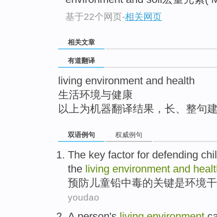
top
基于22个网页
-
相关网页
相关文章
有道翻译
living environment and health
生活环境与健康
以上为机器翻译结果，长、整句
双语例句
权威例句
The
key
factor for defending
chi
the
living
environment
and
heal
预防
儿童
铅中毒
的
关键
是
环境
干
youdao
A
person
's
living
environment
ca