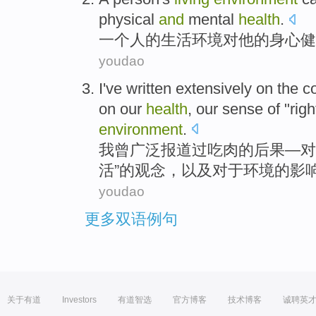
physical
and
mental
health
.
一个
人
的
生活
环境
对
他
的
身心
健
youdao
I
've written
extensively
on
the
c
on
our
health
,
our
sense
of
"rig
environment
.
我
曾
广泛
报道过
吃肉
的
后果
—
对
活
”的
观念
，
以及
对于环境的影
youdao
更多双语例句
关于有道
Investors
有道智选
官方博客
技术博客
诚聘英