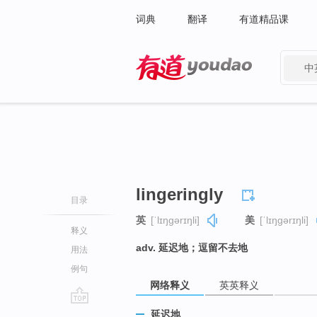
词典
翻译
有道精品课
中
有道 - 网易旗下搜索
lingeringly
目录
英
[ˈlɪŋɡərɪŋli]
美
[ˈlɪŋɡərɪŋli]
释义
adv. 延迟地；逗留不去地
用法
例句
网络释义
英英释义
go
延迟地