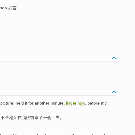
ingo 方言 ...
picture
,
held
it for another
minute
,
lingeringly
,
before
my
依不舍
地又
在
我
眼前
举了
一会工夫
。