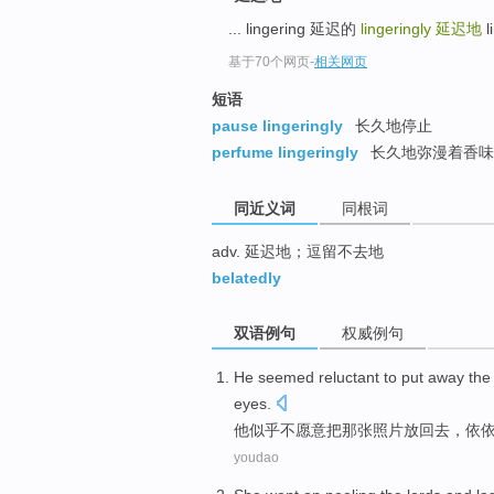
top
... lingering 延迟的
lingeringly
延迟地
l
基于70个网页
-
相关网页
短语
pause lingeringly
长久地停止
perfume lingeringly
长久地弥漫着香味
同近义词
同根词
adv. 延迟地；逗留不去地
belatedly
双语例句
权威例句
He
seemed
reluctant to
put
away
the
eyes
.
他
似乎
不
愿意
把
那
张照
片放回去，
依
youdao