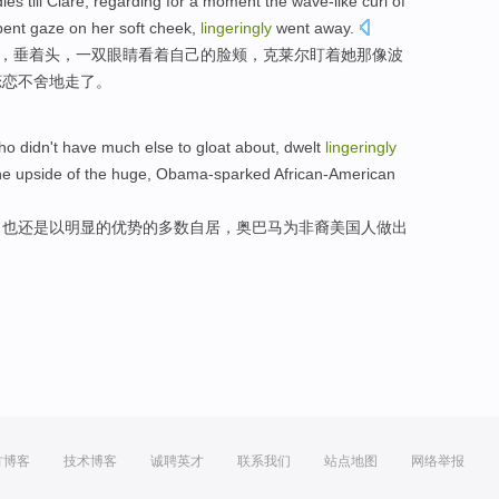
dies
till Clare
, regarding
for a moment
the wave-like
curl
of
ent
gaze on
her
soft cheek
,
lingeringly
went
away.
，垂
着
头，一双眼睛看着
自己
的
脸颊
，克莱尔
盯
着
她
那
像
波
恋恋不舍
地
走
了。
ho
didn't
have
much
else to
gloat
about, dwelt
lingeringly
he upside
of
the huge,
Obama-sparked
African-American
，也还是以
明显
的优势
的
多数
自居
，奥巴马为非
裔
美国
人
做出
方博客
技术博客
诚聘英才
联系我们
站点地图
网络举报