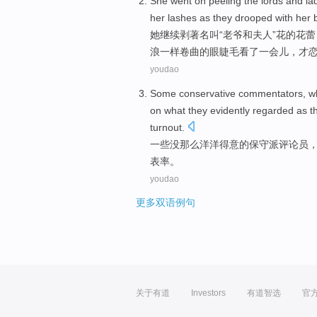
She
went
on
peeling
the
lords
and
la
her
lashes
as
they
drooped with
her
b
她
继续
剥
著名叫“
老爷
和
夫人
”花
的
花蕾
浪一样
卷曲
的
眼睫毛
看了
一会儿
，才
youdao
Some
conservative
commentators
,
w
on what they
evidently
regarded as t
turnout
.
一些
没
那么
洋洋
得意的
保守派
评论员
表率。
youdao
更多双语例句
关于有道
Investors
有道智选
官