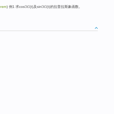
orem
) 例1 求cost(t)及sint(t)的拉普拉斯象函数。