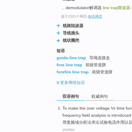
... demodulator解调器
line trap
限波器
基于1501个网页
-
相关网页
线路陷波器
导线插头
线状圈闭
短语
guide-line trap
导绳连接盒
fore line trap
前级管道阱
forefire line trap
前级管道阱
更多
网络短语
双语例句
权威例句
To make
the
over
voltage
Vs time
fun
frequency
field
analysis
is introduced 
用
复
频
域
分析法求出
试验
电流
作用
以
youdao