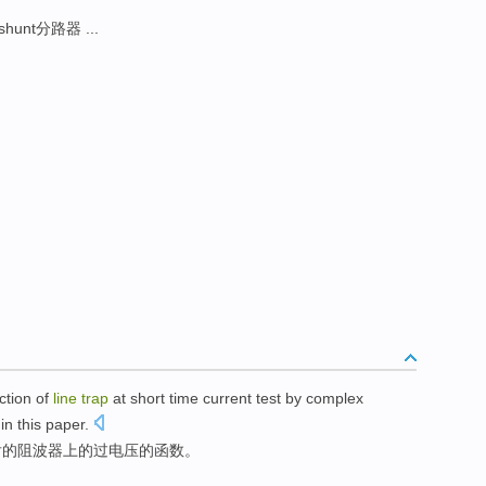
shunt分路器 ...
ction
of
line
trap
at short
time
current
test
by complex
in this paper.
后
的
阻
波器
上
的
过电压
的函数。