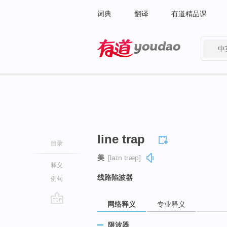
词典
翻译
有道精品课
中
有道 - 网易旗下搜索
line trap
目录
美
[laɪn træp]
释义
线路陷波器
例句
网络释义
专业释义
go
top
限波器