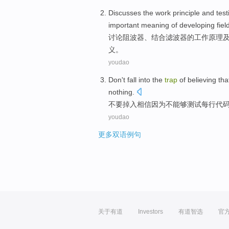
Discusses
the
work
principle
and
test
important
meaning
of developing
fiel
讨论
阻
波器、
结合
滤波器
的
工作
原理
义
。
youdao
Don't
fall
into
the
trap
of
believing tha
nothing.
不要
掉
入
相信
因为
不
能够
测试
每行
代
youdao
更多双语例句
关于有道
Investors
有道智选
官