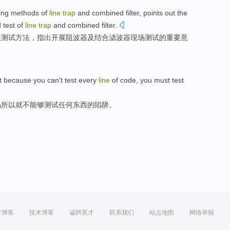
ing
methods
of
line
trap
and
combined
filter
,
points out
the
d
test
of
line
trap
and combined filter.
及
测试
方法
，
指出
开展
阻波器及结合滤波器
现场
测试
的
重要
意
t
because
you can
't
test
every
line
of
code
, you must
test
码
所以就
不
能够测试任何东西
的
陷阱
。
方博客
技术博客
诚聘英才
联系我们
站点地图
网络举报