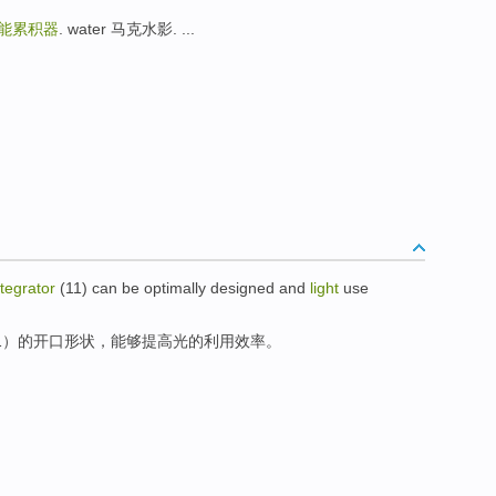
能累积器
. water 马克水影. ...
ntegrator
(
11
)
can
be optimally
designed
and
light
use
1
）
的
开口
形状
，能够提高
光
的
利用
效率
。