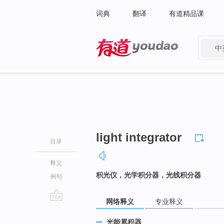
词典
翻译
有道精品课
中
有道 - 网易旗下搜索
light integrator
目录
释义
积光仪，光学积分器，光线积分器
例句
网络释义
专业释义
go
top
光能累积器