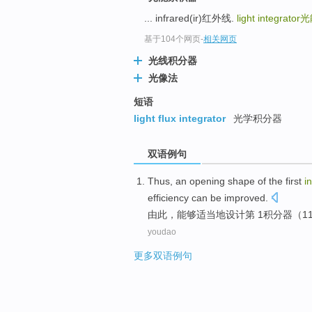
... infrared(ir)红外线.
light integrator
光
基于104个网页
-
相关网页
光线积分器
光像法
短语
light flux integrator
光学积分器
双语例句
Thus
, an
opening
shape
of the
first
i
efficiency
can
be improved.
由此
，
能够
适当地
设计
第 1
积分器
（
1
youdao
更多双语例句